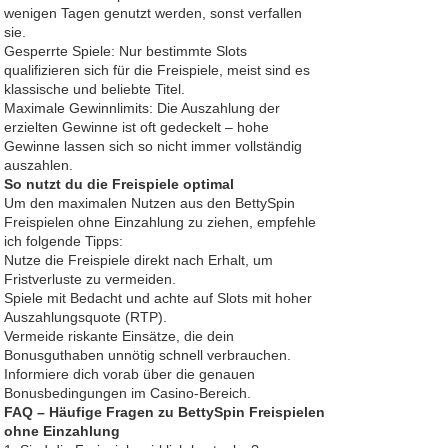
wenigen Tagen genutzt werden, sonst verfallen
sie.
Gesperrte Spiele: Nur bestimmte Slots
qualifizieren sich für die Freispiele, meist sind es
klassische und beliebte Titel.
Maximale Gewinnlimits: Die Auszahlung der
erzielten Gewinne ist oft gedeckelt – hohe
Gewinne lassen sich so nicht immer vollständig
auszahlen.
So nutzt du die Freispiele optimal
Um den maximalen Nutzen aus den BettySpin
Freispielen ohne Einzahlung zu ziehen, empfehle
ich folgende Tipps:
Nutze die Freispiele direkt nach Erhalt, um
Fristverluste zu vermeiden.
Spiele mit Bedacht und achte auf Slots mit hoher
Auszahlungsquote (RTP).
Vermeide riskante Einsätze, die dein
Bonusguthaben unnötig schnell verbrauchen.
Informiere dich vorab über die genauen
Bonusbedingungen im Casino-Bereich.
FAQ – Häufige Fragen zu BettySpin Freispielen
ohne Einzahlung