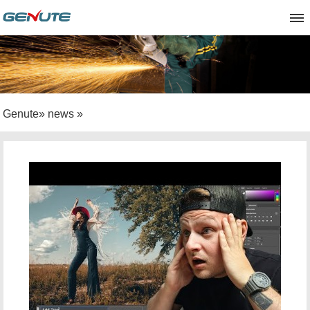
Genute
»
news
»