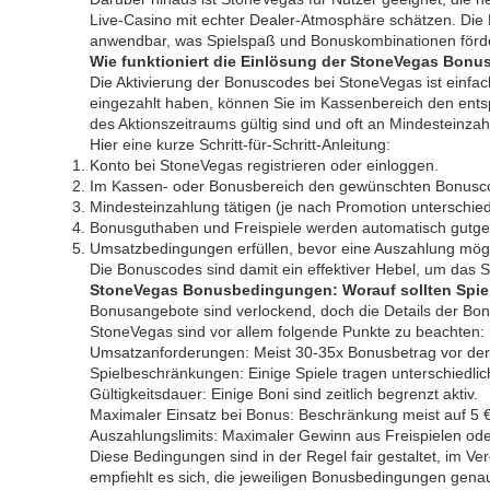
Live-Casino mit echter Dealer-Atmosphäre schätzen. Die 
anwendbar, was Spielspaß und Bonuskombinationen förde
Wie funktioniert die Einlösung der StoneVegas Bon
Die Aktivierung der Bonuscodes bei StoneVegas ist einfac
eingezahlt haben, können Sie im Kassenbereich den ents
des Aktionszeitraums gültig sind und oft an Mindesteinz
Hier eine kurze Schritt-für-Schritt-Anleitung:
Konto bei StoneVegas registrieren oder einloggen.
Im Kassen- oder Bonusbereich den gewünschten Bonusc
Mindesteinzahlung tätigen (je nach Promotion unterschiedl
Bonusguthaben und Freispiele werden automatisch gutge
Umsatzbedingungen erfüllen, bevor eine Auszahlung mögli
Die Bonuscodes sind damit ein effektiver Hebel, um das
StoneVegas Bonusbedingungen: Worauf sollten Spie
Bonusangebote sind verlockend, doch die Details der Bo
StoneVegas sind vor allem folgende Punkte zu beachten:
Umsatzanforderungen: Meist 30-35x Bonusbetrag vor der
Spielbeschränkungen: Einige Spiele tragen unterschiedli
Gültigkeitsdauer: Einige Boni sind zeitlich begrenzt aktiv.
Maximaler Einsatz bei Bonus: Beschränkung meist auf 5 
Auszahlungslimits: Maximaler Gewinn aus Freispielen oder
Diese Bedingungen sind in der Regel fair gestaltet, im V
empfiehlt es sich, die jeweiligen Bonusbedingungen gena