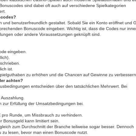
Bonuscodes sind dabei oft auch auf verschiedene Spielkategorien
rt.
uscodes?
h und benutzerfreundlich gestaltet. Sobald Sie ein Konto eröffnet und 
prechenden Bonuscode eingeben. Wichtig ist, dass die Codes nur inne
ahlungen oder andere Voraussetzungen geknüpft sind.
ode eingeben.
ich).
schrieben.
ch ist.
 Spielguthaben zu erhöhen und die Chancen auf Gewinne zu verbessern
ler achten?
nusbedingungen entscheiden über den tatsächlichen Mehrwert. Bei
 Auszahlung.
ch zur Erfüllung der Umsatzbedingungen bei.
€ pro Runde, um Missbrauch zu verhindern.
 Bonusgeld kann limitiert sein.
ergleich zum Durchschnitt der Branche teilweise sogar besser. Dennoch
u zu lesen, bevor man einen Bonuscode nutzt.