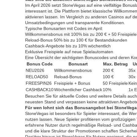
Im April 2026 setzt StoneVegas auf eine vielfältige Bonus
interessant ist. Die Plattform bietet klassische Willkom
aktivieren lassen. Im Vergleich zu anderen Casinos auf
Umsatzbedingungen und transparente Konditionen.
Typische Bonusarten mit Codes im April:
Willkommensbonus mit 100% bis zu 200 € + 50 Freispiele
Reload-Bonus 50% bis zu 100 € für Bestandskunden
Cashback-Angebote bis zu 10% wöchentlich
Exklusive Freispiele auf neue Spielautomaten
Eine Übersicht der wichtigsten Bonuscodes und deren Kond
Bonus Code
Bonusart
Max. Betrag
U
NEU2026
Willkommensbonus
200 €
35x
RELOAD50
Reload-Bonus
100 €
30x 
FREESPIN26
Freispiele + Bonus
50 Freispiele
Kei
CASHBACK10
Wöchentlicher Cashback
10%
1x E
Besuchen Sie für aktuelle Codes und weitere Details auch d
neuesten Stand und verpassen keine attraktiven Angebot
Für wen lohnt sich das Bonusangebot bei StoneVeg
StoneVegas ist besonders für Spieler interessant, die Wer
nutzen lassen. Neue Spieler profitieren vom großzügige
erfahrene Nutzer durch regelmäßige Reload- und Cashba
und die klare Struktur der Promotionen schaffen Sicherheit
Darüber hinaus ist StoneVegas für Nutzer geeignet, die