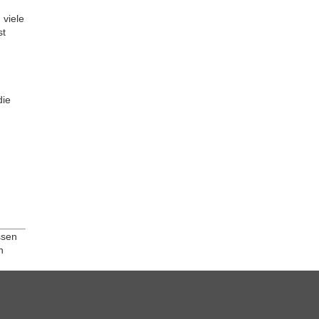
 viele
st
die
ssen
n