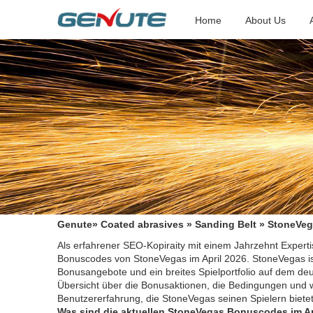
Home
About Us
Genute
»
Coated abrasives
»
Sanding Belt
» StoneVeg
Als erfahrener SEO-Kopiraity mit einem Jahrzehnt Expertis
Bonuscodes von StoneVegas im April 2026. StoneVegas ist 
Bonusangebote und ein breites Spielportfolio auf dem deut
Übersicht über die Bonusaktionen, die Bedingungen und wi
Benutzererfahrung, die StoneVegas seinen Spielern bietet
Was sind die aktuellen StoneVegas Bonuscodes im Ap