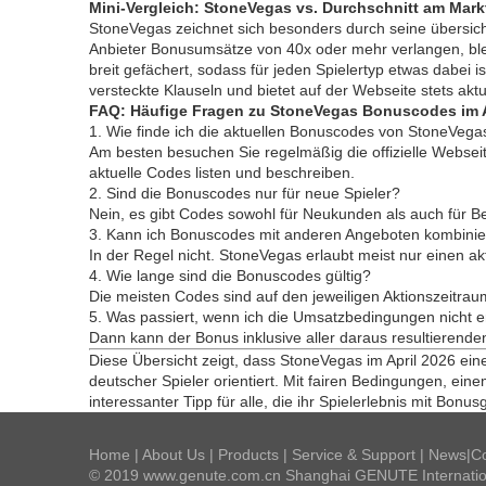
Mini-Vergleich: StoneVegas vs. Durchschnitt am Mark
StoneVegas zeichnet sich besonders durch seine übersi
Anbieter Bonusumsätze von 40x oder mehr verlangen, blei
breit gefächert, sodass für jeden Spielertyp etwas dabei 
versteckte Klauseln und bietet auf der Webseite stets akt
FAQ: Häufige Fragen zu StoneVegas Bonuscodes im A
1. Wie finde ich die aktuellen Bonuscodes von StoneVega
Am besten besuchen Sie regelmäßig die offizielle Webseit
aktuelle Codes listen und beschreiben.
2. Sind die Bonuscodes nur für neue Spieler?
Nein, es gibt Codes sowohl für Neukunden als auch für 
3. Kann ich Bonuscodes mit anderen Angeboten kombini
In der Regel nicht. StoneVegas erlaubt meist nur einen ak
4. Wie lange sind die Bonuscodes gültig?
Die meisten Codes sind auf den jeweiligen Aktionszeitraum
5. Was passiert, wenn ich die Umsatzbedingungen nicht er
Dann kann der Bonus inklusive aller daraus resultierenden
Diese Übersicht zeigt, dass StoneVegas im April 2026 eine
deutscher Spieler orientiert. Mit fairen Bedingungen, eine
interessanter Tipp für alle, die ihr Spielerlebnis mit Bon
Home
|
About Us
|
Products
|
Service & Support
|
News
|
Co
© 2019 www.genute.com.cn Shanghai GENUTE Internation