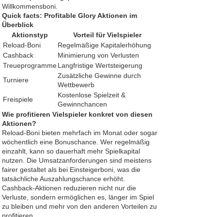
Willkommensboni.
Quick facts: Profitable Glory Aktionen im
Überblick
Aktionstyp
Vorteil für Vielspieler
Reload-Boni
Regelmäßige Kapitalerhöhung
Cashback
Minimierung von Verlusten
Treueprogramme
Langfristige Wertsteigerung
Zusätzliche Gewinne durch
Turniere
Wettbewerb
Kostenlose Spielzeit &
Freispiele
Gewinnchancen
Wie profitieren Vielspieler konkret von diesen
Aktionen?
Reload-Boni bieten mehrfach im Monat oder sogar
wöchentlich eine Bonuschance. Wer regelmäßig
einzahlt, kann so dauerhaft mehr Spielkapital
nutzen. Die Umsatzanforderungen sind meistens
fairer gestaltet als bei Einsteigerboni, was die
tatsächliche Auszahlungschance erhöht.
Cashback-Aktionen reduzieren nicht nur die
Verluste, sondern ermöglichen es, länger im Spiel
zu bleiben und mehr von den anderen Vorteilen zu
profitieren.