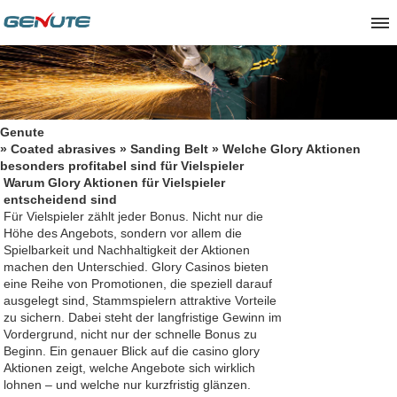
Genute
»
Coated abrasives
»
Sanding Belt
» Welche Glory Aktionen
besonders profitabel sind für Vielspieler
Warum Glory Aktionen für Vielspieler
entscheidend sind
Für Vielspieler zählt jeder Bonus. Nicht nur die
Höhe des Angebots, sondern vor allem die
Spielbarkeit und Nachhaltigkeit der Aktionen
machen den Unterschied. Glory Casinos bieten
eine Reihe von Promotionen, die speziell darauf
ausgelegt sind, Stammspielern attraktive Vorteile
zu sichern. Dabei steht der langfristige Gewinn im
Vordergrund, nicht nur der schnelle Bonus zu
Beginn. Ein genauer Blick auf die
casino glory
Aktionen zeigt, welche Angebote sich wirklich
lohnen – und welche nur kurzfristig glänzen.