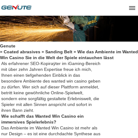
Genute
»
Coated abrasives
»
Sanding Belt
» Wie das Ambiente im Wanted
Win Casino Sie in die Welt der Spiele eintauchen lässt
Als erfahrener SEO-Kopiraÿter im iGaming-Bereich
mit über zehn Jahren Expertise freue ich mich,
Ihnen einen tiefgehenden Einblick in das
besondere Ambiente des
wanted win casino
geben
zu dürfen. Wer sich auf dieser Plattform anmeldet,
betritt keine gewöhnliche Online-Spielwelt,
sondern eine sorgfältig gestaltete Erlebniswelt, die
Spieler mit allen Sinnen anspricht und sofort in
ihren Bann zieht.
Wie schafft das Wanted Win Casino ein
immersives Spielerlebnis?
Das Ambiente im Wanted Win Casino ist mehr als
nur Design – es ist eine durchdachte Synthese aus