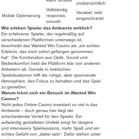
unübersichtlich
Vollständig
Variabel, teils
Mobile Optimierung
responsiv,
eingeschränkt
smooth
Wie erleben Spieler das Ambiente wirklich?
Ein erfahrener Spieler, der regelmäßig auf
verschiedenen Plattformen unterwegs ist,
beschreibt das Wanted Win Casino als „ein echtes
Erlebnis, das mich sofort gefangen genommen
hat“. Die Kombination aus Optik, Sound und
Bedienkomfort hebt die Plattform klar von anderen
Anbietern ab. Gerade in hektischen
Spielsituationen hilft die ruhige, aber spannende
Atmosphäre, den Fokus zu behalten und das Spiel
zu genießen.
Warum lohnt sich ein Besuch im Wanted Win
Casino?
Nicht jedes Online Casino investiert so viel in das
Ambiente – doch genau hier liegt der
entscheidende Vorteil für den Spieler. Ein
aufwändig gestaltetes Umfeld sorgt für längere
und intensivere Spielsessions, mehr Spaß und ein
echtes Gefühl von „dabei sein“. Dafür stehen unter