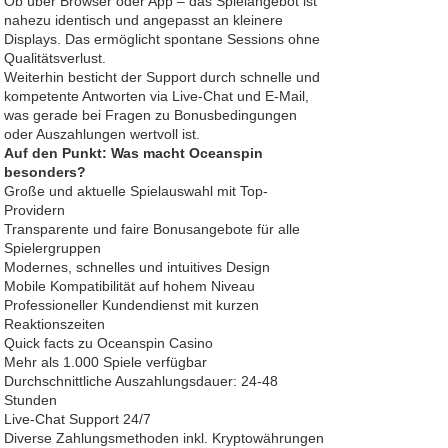
Ob über Browser oder App – das Spielangebot ist
nahezu identisch und angepasst an kleinere
Displays. Das ermöglicht spontane Sessions ohne
Qualitätsverlust.
Weiterhin besticht der Support durch schnelle und
kompetente Antworten via Live-Chat und E-Mail,
was gerade bei Fragen zu Bonusbedingungen
oder Auszahlungen wertvoll ist.
Auf den Punkt: Was macht Oceanspin
besonders?
Große und aktuelle Spielauswahl mit Top-
Providern
Transparente und faire Bonusangebote für alle
Spielergruppen
Modernes, schnelles und intuitives Design
Mobile Kompatibilität auf hohem Niveau
Professioneller Kundendienst mit kurzen
Reaktionszeiten
Quick facts zu Oceanspin Casino
Mehr als 1.000 Spiele verfügbar
Durchschnittliche Auszahlungsdauer: 24-48
Stunden
Live-Chat Support 24/7
Diverse Zahlungsmethoden inkl. Kryptowährungen