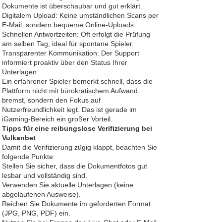
Dokumente ist überschaubar und gut erklärt.
Digitalem Upload: Keine umständlichen Scans per
E-Mail, sondern bequeme Online-Uploads.
Schnellen Antwortzeiten: Oft erfolgt die Prüfung
am selben Tag, ideal für spontane Spieler.
Transparenter Kommunikation: Der Support
informiert proaktiv über den Status Ihrer
Unterlagen.
Ein erfahrener Spieler bemerkt schnell, dass die
Plattform nicht mit bürokratischem Aufwand
bremst, sondern den Fokus auf
Nutzerfreundlichkeit legt. Das ist gerade im
iGaming-Bereich ein großer Vorteil.
Tipps für eine reibungslose Verifizierung bei
Vulkanbet
Damit die Verifizierung zügig klappt, beachten Sie
folgende Punkte:
Stellen Sie sicher, dass die Dokumentfotos gut
lesbar und vollständig sind.
Verwenden Sie aktuelle Unterlagen (keine
abgelaufenen Ausweise).
Reichen Sie Dokumente im geforderten Format
(JPG, PNG, PDF) ein.