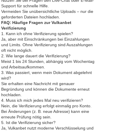
Nutzen Sie bei Fragen den Live-Chat oder E-Mail-
Support für schnelle Hilfe.
Vermeiden Sie unübersichtliche Uploads – nur die
geforderten Dateien hochladen.
FAQ: Häufige Fragen zur Vulkanbet
Verifizierung
1. Kann ich ohne Verifizierung spielen?
Ja, aber mit Einschränkungen bei Einzahlungen
und Limits. Ohne Verifizierung sind Auszahlungen
oft nicht möglich.
2. Wie lange dauert die Verifizierung?
Meist 1 bis 24 Stunden, abhängig vom Wochentag
und Arbeitsaufkommen.
3. Was passiert, wenn mein Dokument abgelehnt
wird?
Sie erhalten eine Nachricht mit genauer
Begründung und können die Dokumente erneut
hochladen.
4. Muss ich mich jedes Mal neu verifizieren?
Nein, die Verifizierung erfolgt einmalig pro Konto.
Bei Änderungen (z. B. neue Adresse) kann eine
erneute Prüfung nötig sein.
5. Ist die Verifizierung sicher?
Ja, Vulkanbet nutzt moderne Verschlüsselung und