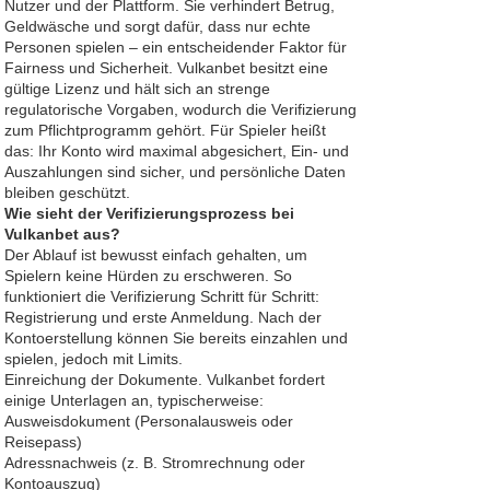
Nutzer und der Plattform. Sie verhindert Betrug,
Geldwäsche und sorgt dafür, dass nur echte
Personen spielen – ein entscheidender Faktor für
Fairness und Sicherheit. Vulkanbet besitzt eine
gültige Lizenz und hält sich an strenge
regulatorische Vorgaben, wodurch die Verifizierung
zum Pflichtprogramm gehört. Für Spieler heißt
das: Ihr Konto wird maximal abgesichert, Ein- und
Auszahlungen sind sicher, und persönliche Daten
bleiben geschützt.
Wie sieht der Verifizierungsprozess bei
Vulkanbet aus?
Der Ablauf ist bewusst einfach gehalten, um
Spielern keine Hürden zu erschweren. So
funktioniert die Verifizierung Schritt für Schritt:
Registrierung und erste Anmeldung. Nach der
Kontoerstellung können Sie bereits einzahlen und
spielen, jedoch mit Limits.
Einreichung der Dokumente. Vulkanbet fordert
einige Unterlagen an, typischerweise:
Ausweisdokument (Personalausweis oder
Reisepass)
Adressnachweis (z. B. Stromrechnung oder
Kontoauszug)